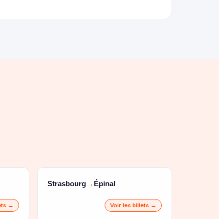
Strasbourg
Épinal
→
lets →
Voir les billets →