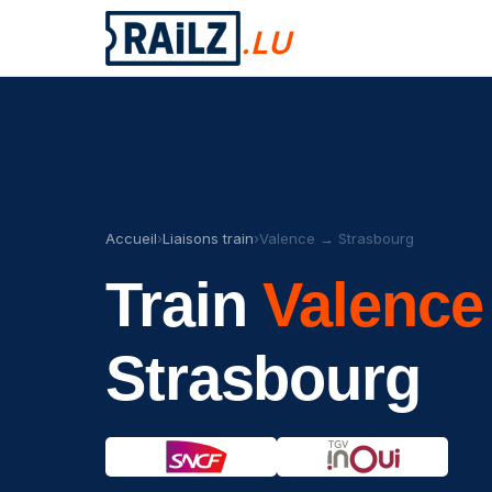
.LU
Accueil
›
Liaisons train
›
Valence → Strasbourg
Train
Valence
Strasbourg