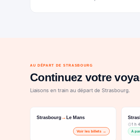
AU DÉPART DE STRASBOURG
Continuez votre voy
Liaisons en train au départ de Strasbourg.
Strasbourg
Le Mans
Stra
→
1 h 
Voir les billets →
À pa