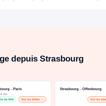
age depuis Strasbourg
sbourg
Paris
Strasbourg
Offenbourg
→
→
44 mn
rtir de 46€
Voir les billets →
Voir les bil