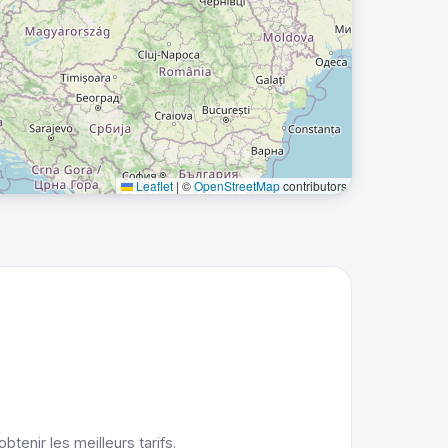
Leaflet
|
©
OpenStreetMap
contributors
enir les meilleurs tarifs.