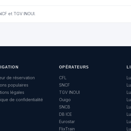
SNCF et TGV INOUI.
IGATION
OPÉRATEURS
L
ur de réservation
CFL
L
sons populaires
SNCF
L
ions légales
TGV INOUI
L
tique de confidentialité
Ouigo
L
SNCB
L
DB ICE
L
Eurostar
L
FlixTrain
L