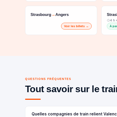
Strasbourg
Angers
Stra
→
4 h
Voir les billets →
À pa
QUESTIONS FRÉQUENTES
Tout savoir sur le tr
Quelles compagnies de train relient Valenc