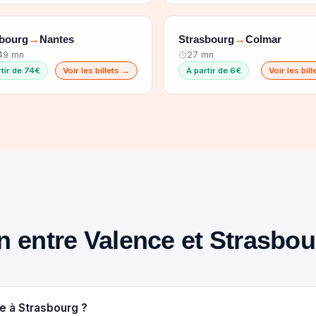
sbourg
Nantes
Strasbourg
Colmar
→
→
 49 mn
27 mn
rtir de 74€
Voir les billets →
À partir de 6€
Voir les bil
ain entre Valence et Strasbo
e à Strasbourg ?