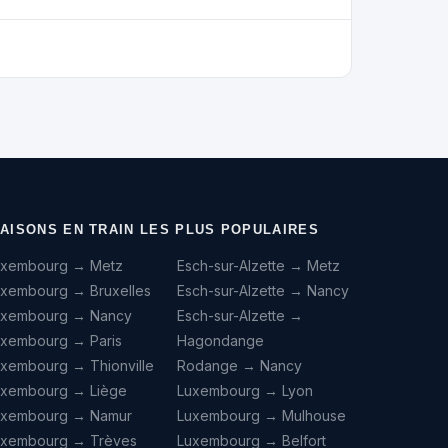
IAISONS EN TRAIN LES PLUS POPULAIRES
uxembourg → Metz
Esch-sur-Alzette → Metz
uxembourg → Bruxelles
Esch-sur-Alzette → Nancy
uxembourg → Nancy
Esch-sur-Alzette →
uxembourg → Paris
Hagondange
uxembourg → Thionville
Rodange → Nancy
uxembourg → Liège
Luxembourg → Lyon
uxembourg → Namur
Luxembourg → Mulhouse
uxembourg → Trèves
Luxembourg → Belfort