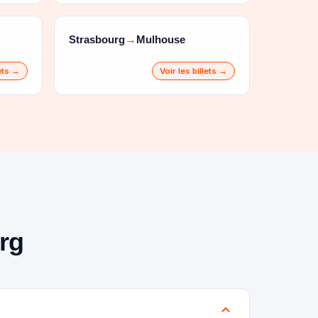
Strasbourg
Mulhouse
→
lets →
Voir les billets →
urg