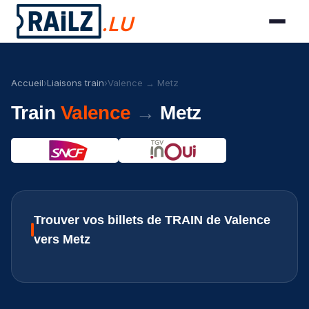
.LU
Accueil
›
Liaisons train
›
Valence → Metz
Train
Valence
→
Metz
Trouver vos billets de TRAIN de Valence
vers Metz