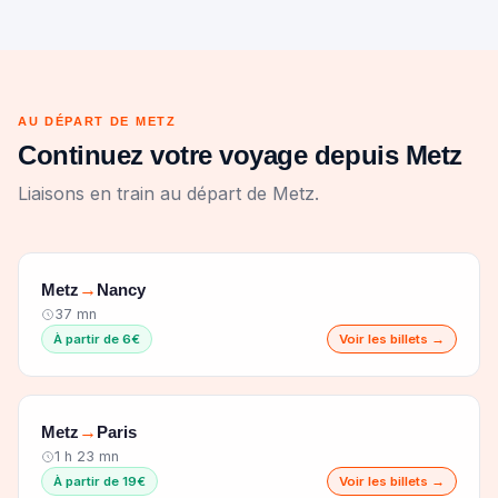
AU DÉPART DE METZ
Continuez votre voyage depuis Metz
Liaisons en train au départ de Metz.
Metz
Nancy
→
37 mn
À partir de 6€
Voir les billets →
Metz
Paris
→
1 h 23 mn
À partir de 19€
Voir les billets →