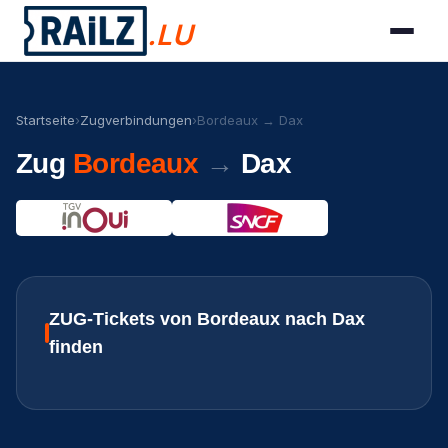
.LU
Startseite
›
Zugverbindungen
›
Bordeaux → Dax
Zug
Bordeaux
→
Dax
ZUG-Tickets von Bordeaux nach Dax
finden